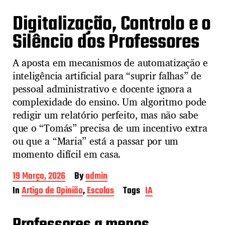
Digitalização, Controlo e o
Silêncio dos Professores
A aposta em mecanismos de automatização e
inteligência artificial para “suprir falhas” de
pessoal administrativo e docente ignora a
complexidade do ensino. Um algoritmo pode
redigir um relatório perfeito, mas não sabe
que o “Tomás” precisa de um incentivo extra
ou que a “Maria” está a passar por um
momento difícil em casa.
P
19 Março, 2026
By
admin
o
In
Artigo de Opinião
,
Escolas
Tags
IA
s
t
d
a