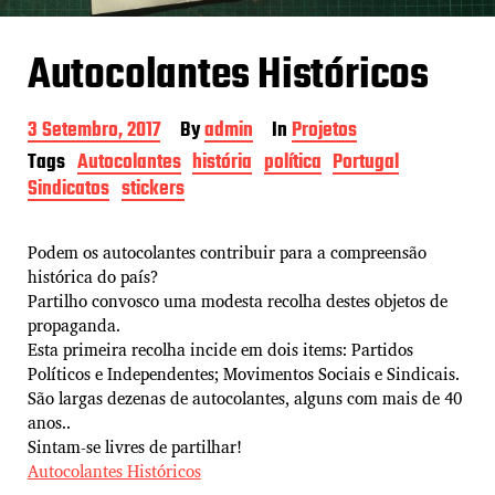
Autocolantes Históricos
P
3 Setembro, 2017
By
admin
In
Projetos
o
Tags
Autocolantes
história
política
Portugal
s
Sindicatos
stickers
t
d
a
t
Podem os autocolantes contribuir para a compreensão
e
histórica do país?
Partilho convosco uma modesta recolha destes objetos de
propaganda.
Esta primeira recolha incide em dois items: Partidos
Políticos e Independentes; Movimentos Sociais e Sindicais.
São largas dezenas de autocolantes, alguns com mais de 40
anos..
Sintam-se livres de partilhar!
Autocolantes Históricos