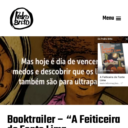
Menu
Booktrailer – “A Feiticeira