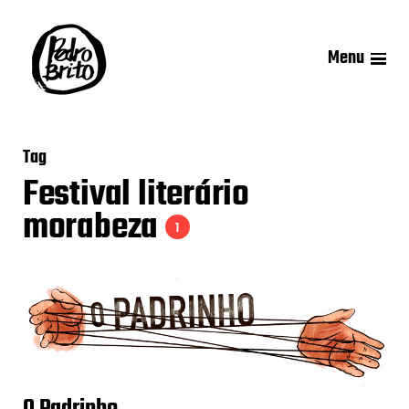
Menu
Tag
Festival literário
morabeza
1
O Padrinho