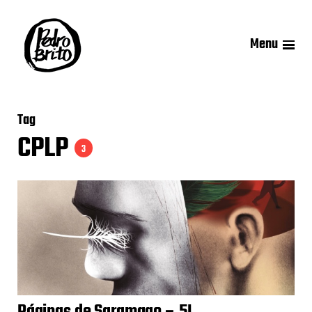
Menu
Tag
CPLP
3
Páginas de Saramago – 5L